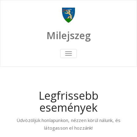
Skip
to
content
Milejszeg
TOGGLE
NAVIGATION
Legfrissebb
események
Üdvözöljük honlapunkon, nézzen körül nálunk, és
látogasson el hozzánk!