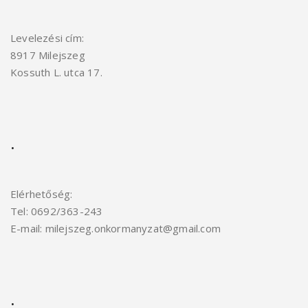
Levelezési cím:
8917 Milejszeg
Kossuth L. utca 17.
.
Elérhetőség:
Tel: 0692/363-243
E-mail: milejszeg.onkormanyzat@gmail.com
.