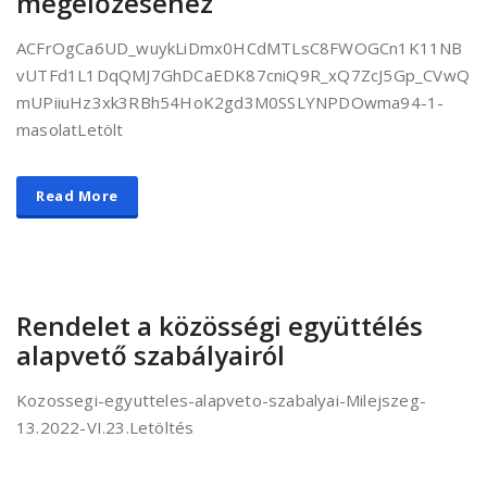
megelőzéséhez
ACFrOgCa6UD_wuykLiDmx0HCdMTLsC8FWOGCn1K11NB
vUTFd1L1DqQMJ7GhDCaEDK87cniQ9R_xQ7ZcJ5Gp_CVwQ
mUPiiuHz3xk3RBh54HoK2gd3M0SSLYNPDOwma94-1-
masolatLetölt
Read More
Rendelet a közösségi együttélés
alapvető szabályairól
Kozossegi-egyutteles-alapveto-szabalyai-Milejszeg-
13.2022-VI.23.Letöltés