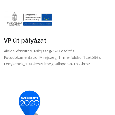
VP út pályázat
Aloldal-frissites_Milejszeg-1-1Letöltés
Fotodokumentacio_Milejszeg-1.-merfoldko-1Letöltés
Fenykepek_100-keszultsegi-allapot-a-182-hrsz