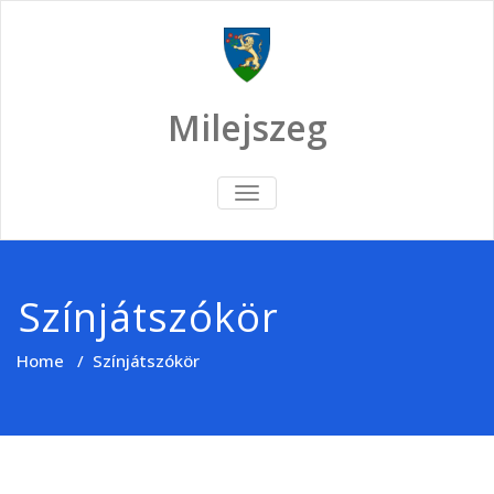
Skip
to
content
Milejszeg
TOGGLE
NAVIGATION
Színjátszókör
Home
/
Színjátszókör