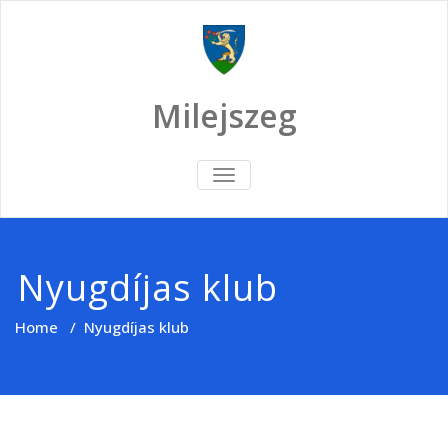
Skip
to
content
Milejszeg
TOGGLE
NAVIGATION
Nyugdíjas klub
Home
/
Nyugdíjas klub