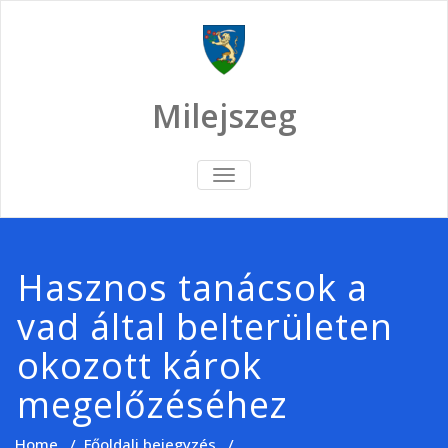
Skip
to
content
Milejszeg
TOGGLE
NAVIGATION
Hasznos tanácsok a
vad által belterületen
okozott károk
megelőzéséhez
Home
/
Főoldali bejegyzés
/