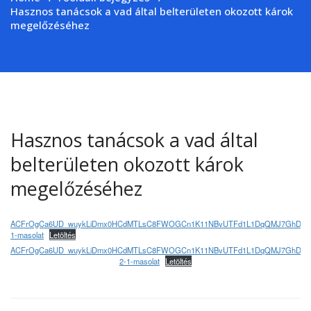
Hasznos tanácsok a vad által belterületen okozott károk
megelőzéséhez
Hasznos tanácsok a vad által
belterületen okozott károk
megelőzéséhez
ACFrOgCa6UD_wuykLiDmx0HCdMTLsC8FWOGCn1K11NBvUTFd1L1DqQMJ7GhDCaE
1-masolat
Letöltés
ACFrOgCa6UD_wuykLiDmx0HCdMTLsC8FWOGCn1K11NBvUTFd1L1DqQMJ7GhDCaE
2-1-masolat
Letöltés