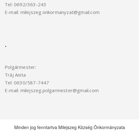
Tel: 0692/363-243
E-mail: milejszeg.onkormanyzat@gmail.com
.
Polgármester:
Tráj Anita
Tel: 0630/587-7447
E-mail: milejszeg.polgarmester@gmail.
com
Minden jog fenntartva Milejszeg Község Önkormányzata