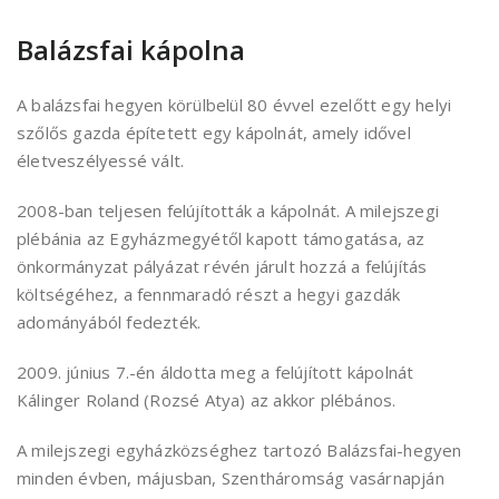
Balázsfai kápolna
A balázsfai hegyen körülbelül 80 évvel ezelőtt egy helyi
szőlős gazda építetett egy kápolnát, amely idővel
életveszélyessé vált.
2008-ban teljesen felújították a kápolnát. A milejszegi
plébánia az Egyházmegyétől kapott támogatása, az
önkormányzat pályázat révén járult hozzá a felújítás
költségéhez, a fennmaradó részt a hegyi gazdák
adományából fedezték.
2009. június 7.-én áldotta meg a felújított kápolnát
Kálinger Roland (Rozsé Atya) az akkor plébános.
A milejszegi egyházközséghez tartozó Balázsfai-hegyen
minden évben, májusban, Szentháromság vasárnapján