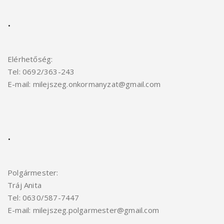
.
Elérhetőség:
Tel: 0692/363-243
E-mail: milejszeg.onkormanyzat@gmail.com
.
Polgármester:
Tráj Anita
Tel: 0630/587-7447
E-mail: milejszeg.polgarmester@gmail.
com