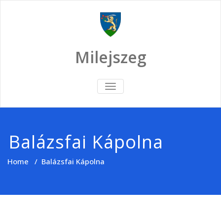
Skip
to
content
Milejszeg
TOGGLE
NAVIGATION
Balázsfai Kápolna
Home
/
Balázsfai Kápolna