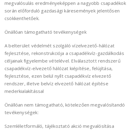
megvalósulás eredményeképpen a nagyobb csapadékok
során előforduló gazdasági káresemények jelentősen
csökkenthetőek.
Önállóan támogatható tevékenységek
A belterület védelmét szolgáló vízelvezető-hálózat
fejlesztése, rekonstrukciója a csapadékvíz-gazdálkodás
céljainak figyelembe vételével. Elválasztott rendszerű
csapadékvíz-elvezető hálózat kiépítése, felújítása,
fejlesztése, ezen belül nyílt csapadékvíz elvezető
rendszer, illetve belvíz elvezető hálózat építése
mederkialakítással
Önállóan nem támogatható, kötelezően megvalósítandó
tevékenységek:
Szemléletformáló, tájékoztató akció megvalósítása