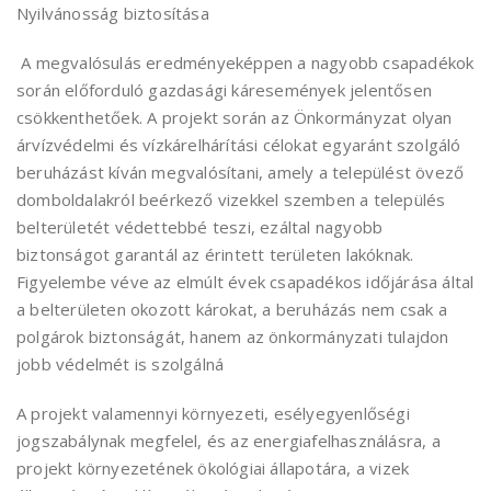
Nyilvánosság biztosítása
A megvalósulás eredményeképpen a nagyobb csapadékok
során előforduló gazdasági káresemények jelentősen
csökkenthetőek. A projekt során az Önkormányzat olyan
árvízvédelmi és vízkárelhárítási célokat egyaránt szolgáló
beruházást kíván megvalósítani, amely a települést övező
domboldalakról beérkező vizekkel szemben a település
belterületét védettebbé teszi, ezáltal nagyobb
biztonságot garantál az érintett területen lakóknak.
Figyelembe véve az elmúlt évek csapadékos időjárása által
a belterületen okozott károkat, a beruházás nem csak a
polgárok biztonságát, hanem az önkormányzati tulajdon
jobb védelmét is szolgálná
A projekt valamennyi környezeti, esélyegyenlőségi
jogszabálynak megfelel, és az energiafelhasználásra, a
projekt környezetének ökológiai állapotára, a vizek