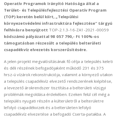
Operatív Programok Irányító Hatósága által a
Terület- és Településfejlesztési Operatív Program
(TOP) keretén belül kiírt, „Települési
környezetvédelmi infrastruktúra fejlesztése” tárgyú
felhívásra benyújtott
TOP-2.1.3-16-ZA1-2021-00059
kódszámú pályázattal
98 057 790,-
Ft 100%-os
támogatásban részesült a település belterületi
csapadékvíz elvezetés korszerűsítésére.
A jelen projekt megvalósításának fő célja a település keleti
és déli részének befogadójaként működő 231 és 375
hrsz-ú vízárok rekonstrukciója, valamint a környező utakon
a település csapadékvíz elvezető rendszerének kiépítése,
a levezető árokrendszer tisztítása a belterületi vízügyi
problémák megoldása érdekében. Ezeken felül cél még a
település nyugati részén a külterületről a belterületre
lefolyó csapadékvizek és a belterületen lefolyó
csapadékvíz elvezetése a befogadó Cserta-patakba. A