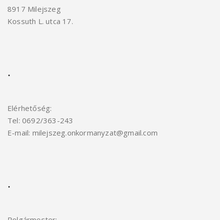
8917 Milejszeg
Kossuth L. utca 17.
.
Elérhetőség:
Tel: 0692/363-243
E-mail: milejszeg.onkormanyzat@gmail.com
.
Polgármester: