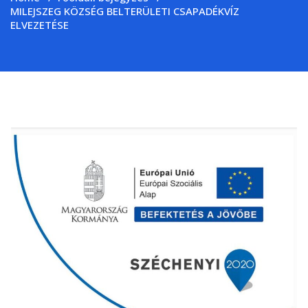
MILEJSZEG KÖZSÉG BELTERÜLETI CSAPADÉKVÍZ
ELVEZETÉSE