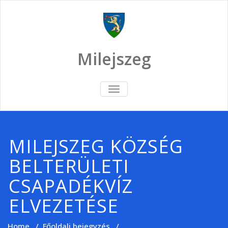
Skip
to
content
Milejszeg
TOGGLE
NAVIGATION
MILEJSZEG KÖZSÉG
BELTERÜLETI
CSAPADÉKVÍZ
ELVEZETÉSE
Home
/
Főoldali bejegyzés
/