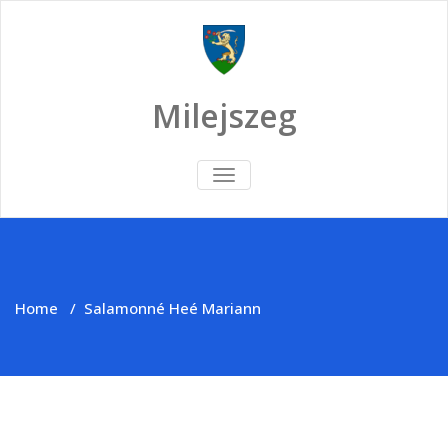
Skip
to
content
Milejszeg
TOGGLE
NAVIGATION
Home
/
Salamonné Heé Mariann