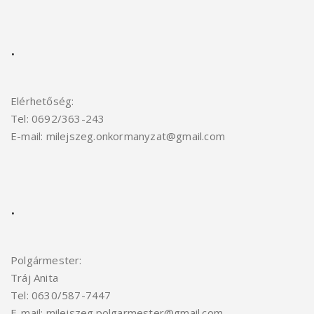
.
Elérhetőség:
Tel: 0692/363-243
E-mail: milejszeg.onkormanyzat@gmail.com
.
Polgármester:
Tráj Anita
Tel: 0630/587-7447
E-mail: milejszeg.polgarmester@gmail.
com