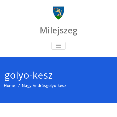
Skip
to
content
Milejszeg
TOGGLE
NAVIGATION
golyo-kesz
Home
/
Nagy András
golyo-kesz