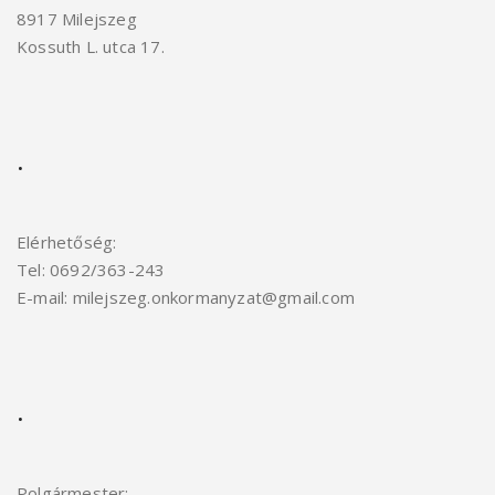
8917 Milejszeg
Kossuth L. utca 17.
.
Elérhetőség:
Tel: 0692/363-243
E-mail: milejszeg.onkormanyzat@gmail.com
.
Polgármester: