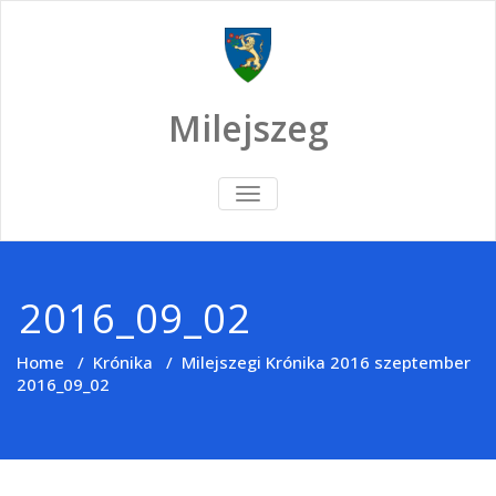
Skip
to
content
Milejszeg
TOGGLE
NAVIGATION
2016_09_02
Home
/
Krónika
/
Milejszegi Krónika 2016 szeptember
2016_09_02