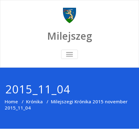
Skip
to
content
Milejszeg
TOGGLE
NAVIGATION
2015_11_04
Home
/
Krónika
/
Milejszegi Krónika 2015 november
2015_11_04