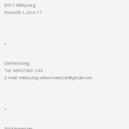
8917 Milejszeg
Kossuth L. utca 17.
.
Elérhetőség:
Tel: 0692/363-243
E-mail: milejszeg.onkormanyzat@gmail.com
.
Polgármester: