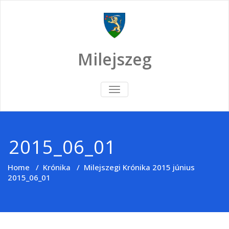
Skip
to
content
Milejszeg
TOGGLE
NAVIGATION
2015_06_01
Home
/
Krónika
/
Milejszegi Krónika 2015 június
2015_06_01