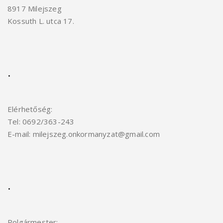
8917 Milejszeg
Kossuth L. utca 17.
.
Elérhetőség:
Tel: 0692/363-243
E-mail: milejszeg.onkormanyzat@gmail.com
.
Polgármester: