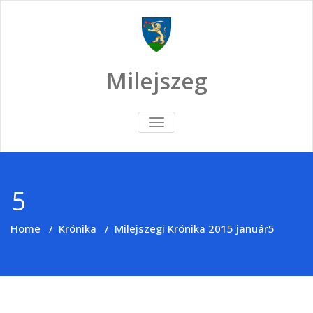
Skip
to
content
Milejszeg
TOGGLE
NAVIGATION
5
Home
/
Krónika
/
Milejszegi Krónika 2015 január
5