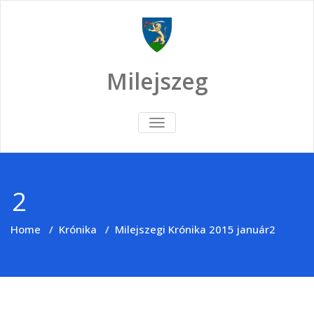
Skip
to
content
Milejszeg
TOGGLE
NAVIGATION
2
Home
/
Krónika
/
Milejszegi Krónika 2015 január
2