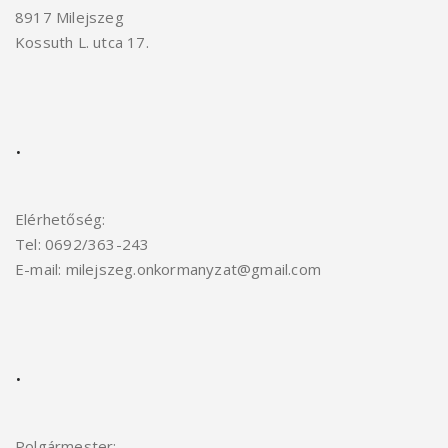
8917 Milejszeg
Kossuth L. utca 17.
.
Elérhetőség:
Tel: 0692/363-243
E-mail: milejszeg.onkormanyzat@gmail.com
.
Polgármester: