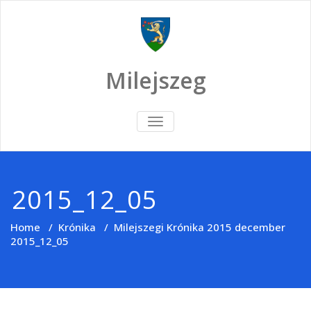
Skip
to
content
Milejszeg
TOGGLE
NAVIGATION
2015_12_05
Home
/
Krónika
/
Milejszegi Krónika 2015 december
2015_12_05