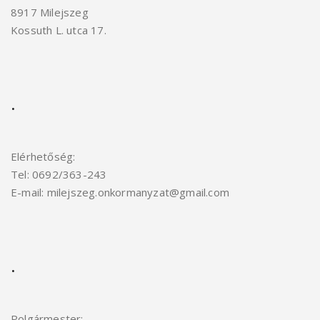
8917 Milejszeg
Kossuth L. utca 17.
.
Elérhetőség:
Tel: 0692/363-243
E-mail: milejszeg.onkormanyzat@gmail.com
.
Polgármester: