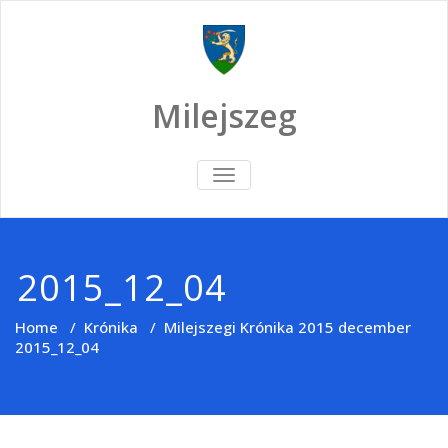
Skip
to
content
Milejszeg
TOGGLE
NAVIGATION
2015_12_04
Home
/
Krónika
/
Milejszegi Krónika 2015 december
2015_12_04