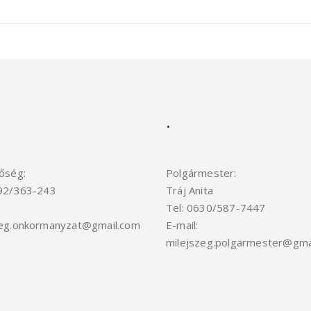
.
őség:
Polgármester:
692/363-243
Tráj Anita
Tel: 0630/587-7447
zeg.onkormanyzat@gmail.com
E-mail:
milejszeg.polgarmester@gmai