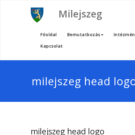
Skip
to
Milejszeg
content
Főoldal
Bemutatkozás
Intézmén
Kapcsolat
milejszeg head log
milejszeg head logo