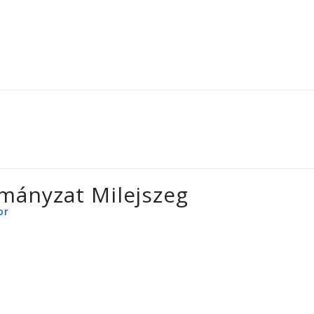
mányzat Milejszeg
or