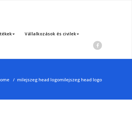
rtékek
Vállalkozások és civilek
ome
/
milejszeg head logo
milejszeg head logo