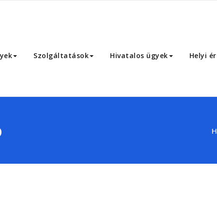
yek
Szolgáltatások
Hivatalos ügyek
Helyi é
o
H