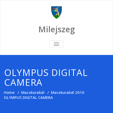
Skip
to
content
Milejszeg
TOGGLE
NAVIGATION
OLYMPUS DIGITAL
CAMERA
Home
/
Macskurabál
/
Macskurabál 2016
OLYMPUS DIGITAL CAMERA