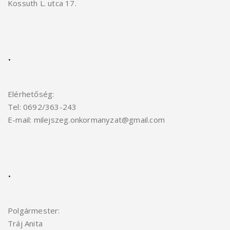
Kossuth L. utca 17.
.
Elérhetőség:
Tel: 0692/363-243
E-mail: milejszeg.onkormanyzat@gmail.com
.
Polgármester:
Tráj Anita