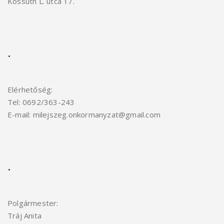
Kossuth L. utca 17.
.
Elérhetőség:
Tel: 0692/363-243
E-mail: milejszeg.onkormanyzat@gmail.com
.
Polgármester:
Tráj Anita