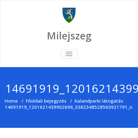
Skip
to
content
Milejszeg
TOGGLE
NAVIGATION
14691919_1201621439
Home
/
Főoldali bejegyzés
/
Kalandparki látogatás
14691919_1201621439902696_3382348528563921791_o