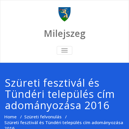
Skip
to
content
Milejszeg
TOGGLE
NAVIGATION
Szüreti fesztivál és
Tündéri település cím
adományozása 2016
Home
/
Szüreti felvonulás
/
Szüreti fesztivál és Tündéri település cím adományozása
2016