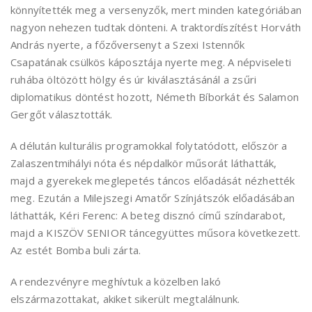
könnyítették meg a versenyzők, mert minden kategóriában
nagyon nehezen tudtak dönteni. A traktordíszítést Horváth
András nyerte, a főzőversenyt a Szexi Istennők
Csapatának csülkös káposztája nyerte meg. A népviseleti
ruhába öltözött hölgy és úr kiválasztásánál a zsűri
diplomatikus döntést hozott, Németh Bíborkát és Salamon
Gergőt választották.
A délután kulturális programokkal folytatódott, először a
Zalaszentmihályi nóta és népdalkör műsorát láthatták,
majd a gyerekek meglepetés táncos előadását nézhették
meg. Ezután a Milejszegi Amatőr Színjátszók előadásában
láthatták, Kéri Ferenc: A beteg disznó című színdarabot,
majd a KISZÖV SENIOR táncegyüttes műsora következett.
Az estét Bomba buli zárta.
A rendezvényre meghívtuk a közelben lakó
elszármazottakat, akiket sikerült megtalálnunk.