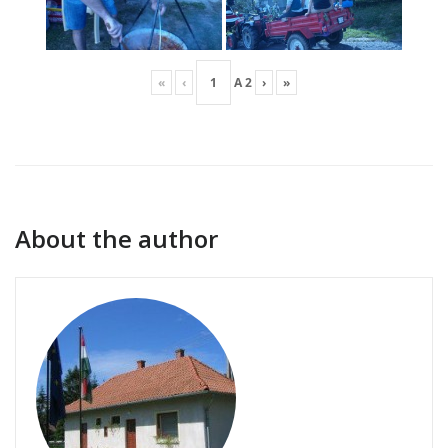
«
‹
A
2
›
»
About the author