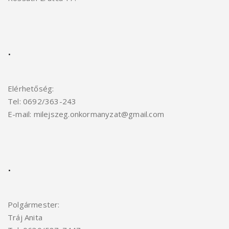
.
Elérhetőség:
Tel: 0692/363-243
E-mail: milejszeg.onkormanyzat@gmail.com
.
Polgármester:
Tráj Anita