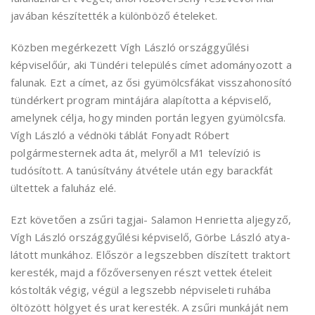
javában készítették a különböző ételeket.
Közben megérkezett Vígh László országgyűlési
képviselőúr, aki Tündéri település címet adományozott a
falunak. Ezt a címet, az ősi gyümölcsfákat visszahonosító
tündérkert program mintájára alapította a képviselő,
amelynek célja, hogy minden portán legyen gyümölcsfa.
Vígh László a védnöki táblát Fonyadt Róbert
polgármesternek adta át, melyről a M1 televízió is
tudósított. A tanúsítvány átvétele után egy barackfát
ültettek a faluház elé.
Ezt követően a zsűri tagjai- Salamon Henrietta aljegyző,
Vígh László országgyűlési képviselő, Görbe László atya-
látott munkához. Először a legszebben díszített traktort
keresték, majd a főzőversenyen részt vettek ételeit
kóstolták végig, végül a legszebb népviseleti ruhába
öltözött hölgyet és urat keresték. A zsűri munkáját nem