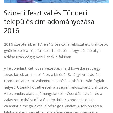
Szüreti fesztivál és Tündéri
település cím adományozása
2016
2016 szeptember 17-én 13 órakor a feldíszített traktorok
gyülekeztek a régi faiskola területén, hogy László atya
áldása után végig vonuljanak a faluban.
A felvonulást két lovas vezette, majd következett egy
lovas kocsi, amin a bíró és a bíróné, Szilágyi András és
Dömötör Andrea, valamint a kisbíró, Hóbár István foglalt
helyet. Utánuk következtek a szépen feldíszített traktorok.
A felvonulás alatt a jó hangulatról a Csordás István és a
Zalaszentmihályi nóta és népdalkör gondoskodott,
valamint a megállóknál a bőséges kínálat. A felvonulás a
faluháznál ért véget, ahol főzőverseny részvevői már