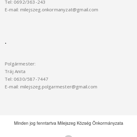
Tel: 0692/363-243
E-mail: milejszeg.onkormanyzat@gmail.com
.
Polgármester:
Tráj Anita
Tel: 0630/587-7447
E-mail: milejszeg.polgarmester@gmail.
com
Minden jog fenntartva Milejszeg Község Önkormányzata