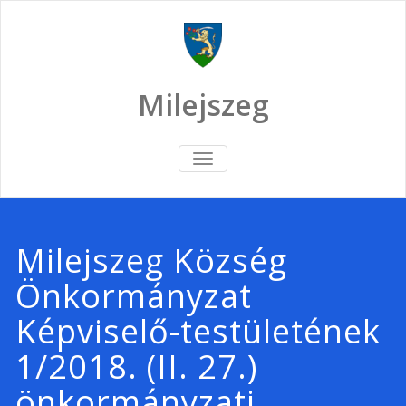
Skip
to
content
Milejszeg
TOGGLE
NAVIGATION
Milejszeg Község
Önkormányzat
Képviselő-testületének
1/2018. (II. 27.)
önkormányzati