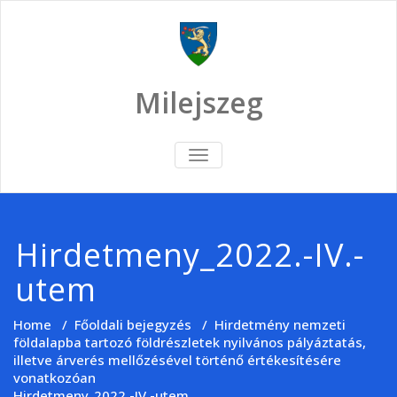
Skip
to
content
Milejszeg
TOGGLE
NAVIGATION
Hirdetmeny_2022.-IV.-
utem
Home
/
Főoldali bejegyzés
/
Hirdetmény nemzeti
földalapba tartozó földrészletek nyilvános pályáztatás,
illetve árverés mellőzésével történő értékesítésére
vonatkozóan
Hirdetmeny_2022.-IV.-utem