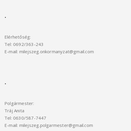
.
Elérhetőség:
Tel: 0692/363-243
E-mail: milejszeg.onkormanyzat@gmail.com
.
Polgármester:
Tráj Anita
Tel: 0630/587-7447
E-mail: milejszeg.polgarmester@gmail.
com