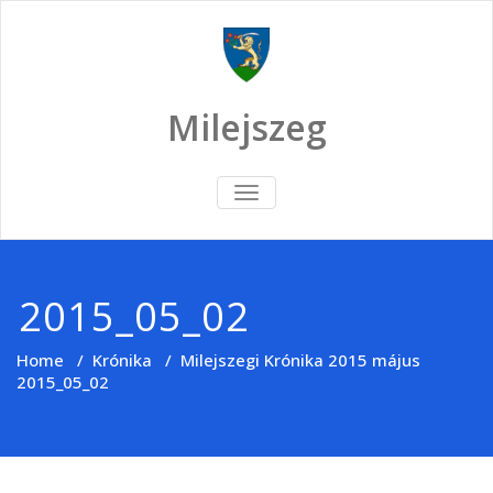
Skip
to
content
Milejszeg
TOGGLE
NAVIGATION
2015_05_02
Home
/
Krónika
/
Milejszegi Krónika 2015 május
2015_05_02