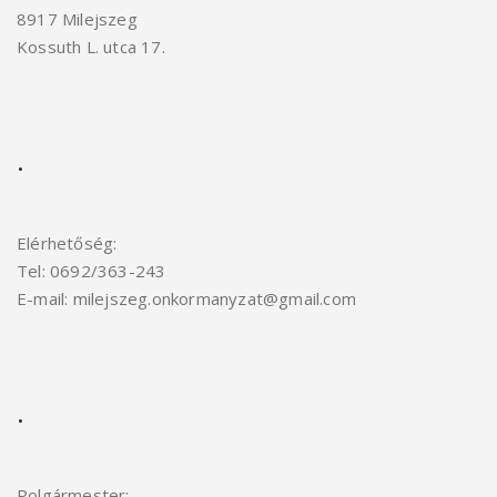
8917 Milejszeg
Kossuth L. utca 17.
.
Elérhetőség:
Tel: 0692/363-243
E-mail: milejszeg.onkormanyzat@gmail.com
.
Polgármester: